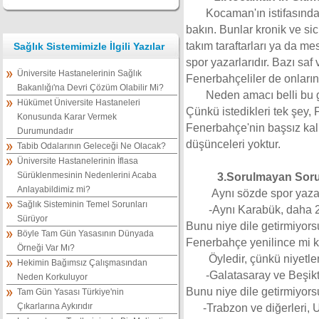
Kocaman'ın istifasınd
bakın. Bunlar kronik ve sic
takım taraftarları ya da m
Sağlık Sistemimizle İlgili Yazılar
spor yazarlarıdır. Bazı saf
Üniversite Hastanelerinin Sağlık
Fenerbahçeliler de onların
Bakanlığı'na Devri Çözüm Olabilir Mi?
Neden amacı belli bu 
Hükümet Üniversite Hastaneleri
Çünkü istedikleri tek şey
Konusunda Karar Vermek
Fenerbahçe'nin başsız kal
Durumundadır
düşünceleri yoktur.
Tabib Odalarının Geleceği Ne Olacak?
Üniversite Hastanelerinin İflasa
Sürüklenmesinin Nedenlerini Acaba
3.Sorulmayan Soru
Anlayabildimiz mi?
Aynı sözde spor yazarl
Sağlık Sisteminin Temel Sorunları
-Aynı Karabük, daha 2
Sürüyor
Bunu niye dile getirmiyo
Böyle Tam Gün Yasasının Dünyada
Fenerbahçe yenilince mi 
Örneği Var Mı?
Öyledir, çünkü niyetle
Hekimin Bağımsız Çalışmasından
-
Galatasaray ve Beşik
Neden Korkuluyor
Bunu niye dile getirmiyor
Tam Gün Yasası Türkiye'nin
Çıkarlarına Aykırıdır
-Trabzon ve diğerleri,