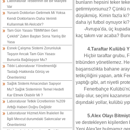
Laboratuvar Testlerinin de Bir Maliyeti
bunların hepsini teker teker
Var
getirmiyorsunuz? Çünkü ni
Yunanlı Doktorları Getirmek Mi Yoksa
düşükmüş. Kimin fazla ki?
Kendi Doktorlarını Daha Verimli
daha iyi futbol oynuyor ki?
Kullanmak Mı Akılcıdır?
-Avrupa'da, üç kupada
Tam Gün Yasası TBMM'den Geri
kaç takım var acaba? Bu
Çekildi" Zaten Baştan Sona Yanlış Bir
Yasa
Esnek Çalışma Sistemi Zorunluluk
4.Taraftar Kulübü Y
Taşıyor Ancak Tam Gün Yasası
Hiçbir taraftar grubu
Bununla Bağdaşıyor Mu?
tribünden yönetilemez. Hel
Tıbbi Laboratuvar Yönetmenliği
başarısızlıkta bahane aray
Taslağı Hakkında Görüş ve
tetikçiliğini yapan, artık 
Önerilerimiz
yaptığı gibi, art niyetli pro
Sağlık Sistemi Amacından Sapıyor
Fenerbahçe Kulübü'nü 
Mu? Sağlık Sisteminin Temel Hedefi
Kar Etmek Olabilir Mi ?
talip olur, seçimi kazanır
Laboratuvar Tetkik Ücretlerinin %209
dışındaki yollar, kulübü y
Arttığı Haberi Doğru Değildir
Laboratuvar Hizmet Alım İhaleleri İle
5.Alex Olayı Bitmiştir
İlgili Mevcut durumdaki Sakıncalar ve
ve destekleyen kişilerden bi
Önerilerimiz
Yeni Alex'ler bulmamız ger