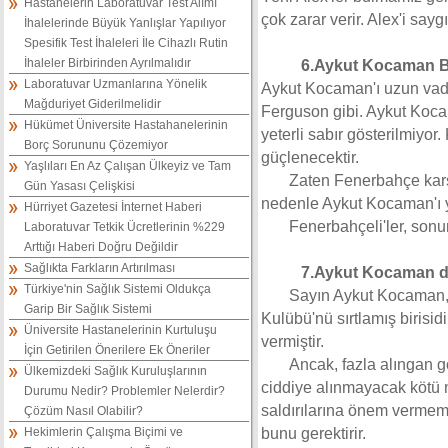
Hastanelerin Laboratuvar Test Alımı
çok zarar verir. Alex'i say
İhalelerinde Büyük Yanlışlar Yapılıyor
Spesifik Test İhaleleri İle Cihazlı Rutin
İhaleler Birbirinden Ayrılmalıdır
6.Aykut Kocaman Bir 
Laboratuvar Uzmanlarına Yönelik
Aykut Kocaman'ı uzun vadel
Mağduriyet Giderilmelidir
Ferguson gibi. Aykut Koca
Hükümet Üniversite Hastahanelerinin
yeterli sabır gösterilmiyor
Borç Sorununu Çözemiyor
güçlenecektir.
Yaşlıları En Az Çalışan Ülkeyiz ve Tam
Zaten Fenerbahçe karş
Gün Yasası Çelişkisi
nedenle Aykut Kocaman'ı y
Hürriyet Gazetesi İnternet Haberi
Fenerbahçeli'ler, sonu
Laboratuvar Tetkik Ücretlerinin %229
Arttığı Haberi Doğru Değildir
Sağlıkta Farkların Artırılması
7.Aykut Kocaman da 
Türkiye'nin Sağlık Sistemi Oldukça
Sayın Aykut Kocaman,
Garip Bir Sağlık Sistemi
Kulübü'nü sırtlamış birisid
Üniversite Hastanelerinin Kurtuluşu
vermiştir.
İçin Getirilen Önerilere Ek Öneriler
Ancak, fazla alıngan g
Ülkemizdeki Sağlık Kuruluşlarının
ciddiye alınmayacak kötü ni
Durumu Nedir? Problemler Nelerdir?
saldırılarına önem vermem
Çözüm Nasıl Olabilir?
Hekimlerin Çalışma Biçimi ve
bunu gerektirir.