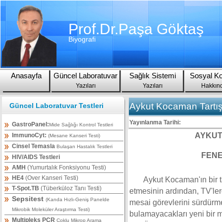
Prof.Dr.Paşa Göktaş
Biyografi
Anasayfa
Güncel Laboratuvar
Sağlık Sistemi
Sosyal Ko
Yazıları
Yazıları
Hakkın
Aykut Kocaman Tartış
Güncel Laboratuvar Testleri
Yayınlanma Tarihi:
GastroPanel:
Mide Sağlığı Kontrol Testleri
AYKUT
ImmunoCyt:
(Mesane Kanseri Testi)
Cinsel Temasla
Bulaşan Hastalık Testleri
FENE
HIV/AIDS Testleri
AMH
(Yumurtalık Fonksiyonu Testi)
HE4
(Over Kanseri Testi)
Aykut Kocaman'ın bir t
T-Spot.TB
(Tüberküloz Tanı Testi)
etmesinin ardından, TV'ler
Sepsitest
(Kanda Hızlı-Geniş Panelde
mesai görevlerini sürdürme
Mikrobik Moleküler Araştırma Testi)
bulamayacakları yeni bir
Multipleks PCR
Çoklu Mikrop Arama