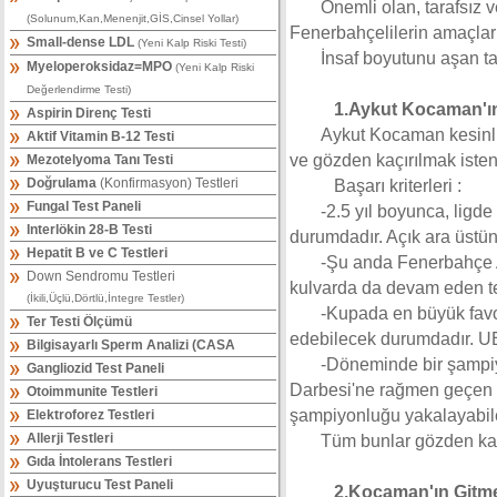
Önemli olan, tarafsız 
(Solunum,Kan,Menenjit,GİS,Cinsel Yollar)
Fenerbahçelilerin amaçları
Small-dense LDL
(Yeni Kalp Riski Testi)
İnsaf boyutunu aşan t
Myeloperoksidaz=MPO
(Yeni Kalp Riski
Değerlendirme Testi)
1.Aykut Kocaman'ın Ba
Aspirin Direnç Testi
Aykut Kocaman kesinli
Aktif Vitamin B-12 Testi
ve gözden kaçırılmak iste
Mezotelyoma Tanı Testi
Doğrulama
(Konfirmasyon) Testleri
Başarı kriterleri :
Fungal Test Paneli
-2.5 yıl boyunca, ligde
Interlökin 28-B Testi
durumdadır. Açık ara üstünd
Hepatit B ve C Testleri
-Şu anda Fenerbahçe 
Down Sendromu Testleri
kulvarda da devam eden te
(İkili,Üçlü,Dörtlü,İntegre Testler)
-Kupada en büyük favori
Ter Testi Ölçümü
edebilecek durumdadır. UE
Bilgisayarlı Sperm Analizi (CASA
-Döneminde bir şampi
Gangliozid Test Paneli
Darbesi'ne rağmen geçen yıl
Otoimmunite Testleri
şampiyonluğu yakalayabile
Elektroforez Testleri
Allerji Testleri
Tüm bunlar gözden kaç
Gıda İntolerans Testleri
Uyuşturucu Test Paneli
2.Kocaman'ın Gitmesini 