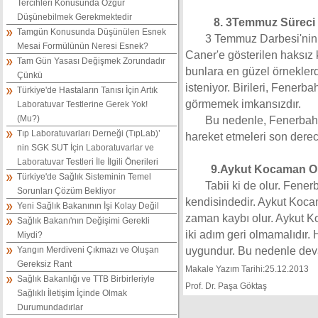
Tercihleri Konusunda Özgür
Düşünebilmek Gerekmektedir
8. 3Temmuz Süreci D
Tamgün Konusunda Düşünülen Esnek
3 Temmuz Darbesi'nin etk
Mesai Formülünün Neresi Esnek?
Caner'e gösterilen haksız 
Tam Gün Yasası Değişmek Zorundadır
bunlara en güzel örnekler
Çünkü
isteniyor. Birileri, Fenerb
Türkiye'de Hastaların Tanısı İçin Artık
görmemek imkansızdır.
Laboratuvar Testlerine Gerek Yok!
(Mu?)
Bu nedenle, Fenerbahçel
Tıp Laboratuvarları Derneği (TıpLab)’
hareket etmeleri son dere
nin SGK SUT İçin Laboratuvarlar ve
Laboratuvar Testleri İle İlgili Önerileri
9.Aykut Kocaman Olm
Türkiye'de Sağlık Sisteminin Temel
Tabii ki de olur. Fene
Sorunları Çözüm Bekliyor
kendisindedir. Aykut Koca
Yeni Sağlık Bakanının İşi Kolay Değil
zaman kaybı olur. Aykut Koc
Sağlık Bakanı'nın Değişimi Gerekli
iki adım geri olmamalıdır.
Miydi?
Yangın Merdiveni Çıkmazı ve Oluşan
uygundur. Bu nedenle deva
Gereksiz Rant
Makale Yazım Tarihi:
25.12.2013
Sağlık Bakanlığı ve TTB Birbirleriyle
Prof. Dr. Paşa Göktaş
Sağlıklı İletişim İçinde Olmak
Durumundadırlar